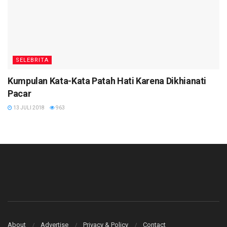
SELEBRITA
Kumpulan Kata-Kata Patah Hati Karena Dikhianati
Pacar
13 JULI 2018
963
About
Advertise
Privacy & Policy
Contact