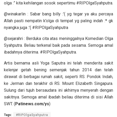
olga :” kita kehilangan sosok sepertimu #RIPOlgaSyahputra.
@winakarlin : Sabar bang billy :'( yg tegar ya aku percaya
Allah pasti nempatin k’olga di tempat yg paling indah :* gk
nyangka juga :'( #RIPOlgaSyahputra
@sejarahri : Berduka cita atas meninggalnya Komedian Olga
Syahputra. Beliau terkenal baik pada sesama. Semoga amal
ibadahnya diterima. #RIPOlgaSyahputra.
Artis bernama asli Yoga Saputra ini telah menderita sakit
kelenjar getah bening semenjak tahun 2014 dan telah
dirawat di berbagai rumah sakit, seperti RS. Pondok Indah,
ke Jerman dan terakhir di RS. Mount Elizabeth Singapura.
Sulung dari tujuh bersaudara ini akhirnya menyerah dengan
sakitnya. Semoga amal ibadah beliau diterima di sisi Allah
SWT. (
Patinews.com/ys
)
Tags:
#RIPOlgaSyahputra