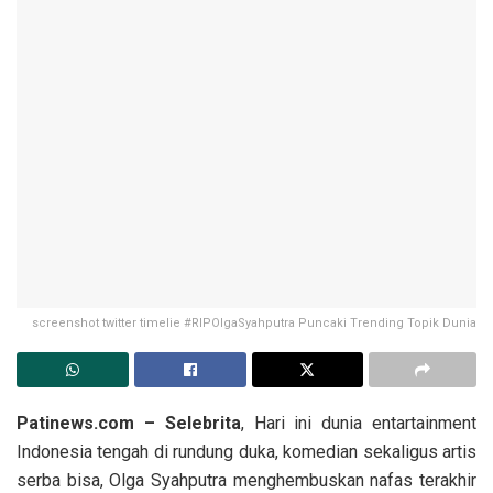
screenshot twitter timelie #RIPOlgaSyahputra Puncaki Trending Topik Dunia
Patinews.com – Selebrita
, Hari ini dunia entartainment
Indonesia tengah di rundung duka, komedian sekaligus artis
serba bisa, Olga Syahputra menghembuskan nafas terakhir