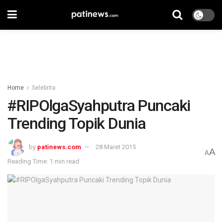
Home
Selebrita
#RIPOlgaSyahputra Puncaki
Trending Topik Dunia
by
patinews.com
28 Maret 2015
A
A
Reading Time: 1 min read