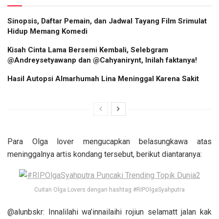
Sinopsis, Daftar Pemain, dan Jadwal Tayang Film Srimulat
Hidup Memang Komedi
Kisah Cinta Lama Bersemi Kembali, Selebgram
@Andreysetyawanp dan @Cahyanirynt, Inilah faktanya!
Hasil Autopsi Almarhumah Lina Meninggal Karena Sakit
Para Olga lover mengucapkan belasungkawa atas
meninggalnya artis kondang tersebut, berikut diantaranya:
Cuitan Olga Lovers dengan hashtag #RIPOlgaSyahputra
@alunbskr: Innalilahi wa’innailaihi rojiun selamatt jalan kak