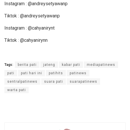
Instagram : @andreysetyawanp
Tiktok : @andreysetyawanp
Instagram : @cahyanirynt
Tiktok : @cahyanirynn
Tags:
berita pati
jateng
kabar pati
mediapatinews
pati
pati hari ini
patihits
patinews
sentralpatinews
suara pati
suarapatinews
warta pati