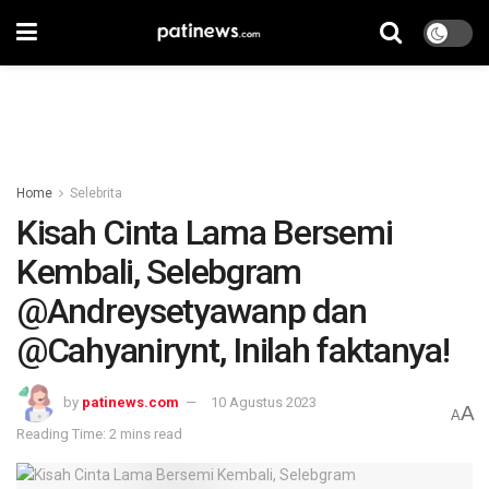
Home
Selebrita
Kisah Cinta Lama Bersemi
Kembali, Selebgram
@Andreysetyawanp dan
@Cahyanirynt, Inilah faktanya!
by
patinews.com
10 Agustus 2023
A
A
Reading Time: 2 mins read