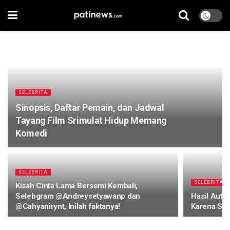
SELEBRITA
Sinopsis, Daftar Pemain, dan Jadwal
Tayang Film Srimulat Hidup Memang
Komedi
SELEBRITA
SELEBRITA
Kisah Cinta Lama Bersemi Kembali,
Selebgram @Andreysetyawanp dan
Hasil Auto
@Cahyanirynt, Inilah faktanya!
Karena Sak