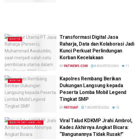
Transformasi Digital Jasa
BERITA
Raharja, Data dan Kolaborasi Jadi
Kunci Perkuat Perlindungan
Korban Kecelakaan
BY
PATINEWS.COM
8 AGUSTUS 2026
11
Kapolres Rembang Berikan
BERITA
Dukungan Langsung kepada
Peserta Lomba Mobil Legend
Tingkat SMP
BY
PATISIAP
7 AGUSTUS 2026
15
Viral Talud KDKMP Jrahi Ambrol,
BERITA PATI HARI INI
Kades Akhirnya Angkat Bicara:
“Bangunannya Tidak Rusak!”