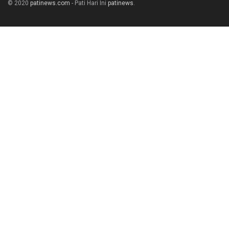
© 2020
patinews.com
- Pati Hari Ini
patinews
.