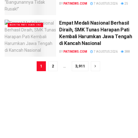
BY
PATINEWS.COM
7 AGUSTUS 2026
25
Empat Medali Nasional Berhasil
BERITA PATI HARI INI
Diraih, SMK Tunas Harapan Pati
Kembali Harumkan Jawa Tengah
di Kancah Nasional
BY
PATINEWS.COM
7 AGUSTUS 2026
388
1
2
…
3,911