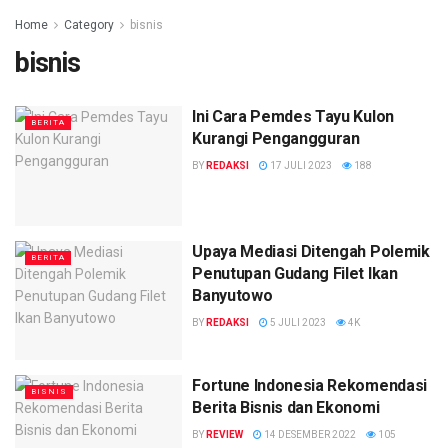
Home
Category
bisnis
bisnis
Ini Cara Pemdes Tayu Kulon
BERITA
Kurangi Pengangguran
BY
REDAKSI
17 JULI 2023
188
Upaya Mediasi Ditengah Polemik
BERITA
Penutupan Gudang Filet Ikan
Banyutowo
BY
REDAKSI
5 JULI 2023
4K
Fortune Indonesia Rekomendasi
BISNIS
Berita Bisnis dan Ekonomi
BY
REVIEW
14 DESEMBER 2022
105