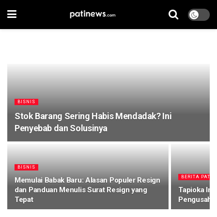
BISNIS
Stok Barang Sering Habis Mendadak? Ini
Penyebab dan Solusinya
BISNIS
BERITA PATI H
Memulai Babak Baru: Alasan Populer Resign
dan Panduan Menulis Surat Resign yang
Tapioka Imp
Tepat
Pengusaha: