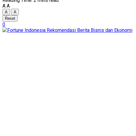
Reading Time: 2 mins read
A
A
A
A
Reset
0