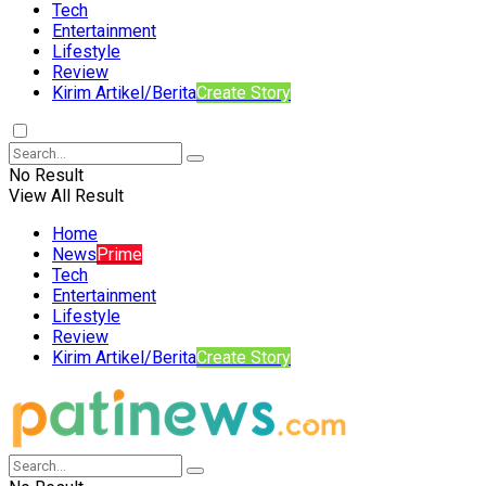
Tech
Entertainment
Lifestyle
Review
Kirim Artikel/Berita
Create Story
No Result
View All Result
Home
News
Prime
Tech
Entertainment
Lifestyle
Review
Kirim Artikel/Berita
Create Story