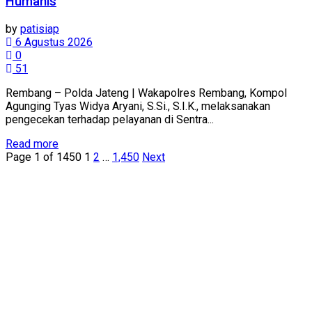
Humanis
by
patisiap
6 Agustus 2026
0
51
Rembang – Polda Jateng | Wakapolres Rembang, Kompol
Agunging Tyas Widya Aryani, S.Si., S.I.K., melaksanakan
pengecekan terhadap pelayanan di Sentra...
Details
Read more
Page 1 of 1450
1
2
…
1,450
Next