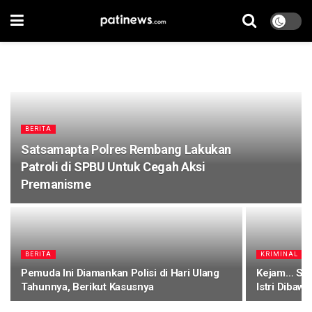
BERITA
Satsamapta Polres Rembang Lakukan
Patroli di SPBU Untuk Cegah Aksi
Premanisme
BERITA
KRIMINAL
Pemuda Ini Diamankan Polisi di Hari Ulang
Kejam… Sua
Tahunnya, Berikut Kasusnya
Istri Diba