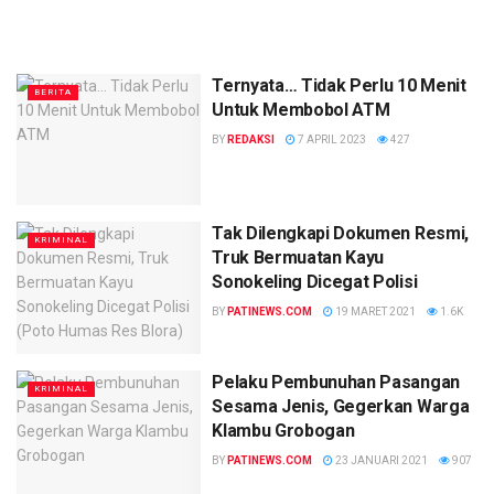
Ternyata… Tidak Perlu 10 Menit
BERITA
Untuk Membobol ATM
BY
REDAKSI
7 APRIL 2023
427
Tak Dilengkapi Dokumen Resmi,
KRIMINAL
Truk Bermuatan Kayu
Sonokeling Dicegat Polisi
BY
PATINEWS.COM
19 MARET 2021
1.6K
Pelaku Pembunuhan Pasangan
KRIMINAL
Sesama Jenis, Gegerkan Warga
Klambu Grobogan
BY
PATINEWS.COM
23 JANUARI 2021
907