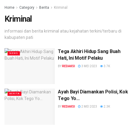
Home
Category
Berita
Kriminal
Kriminal
informasi dan berita kriminal atau kejahatan terkini/terbaru di
kabupaten pati
Tega Akhiri Hidup Sang Buah
NEWS
Hati, Ini Motif Pelaku
BY
REDAKSI
3 MEI 2023
3.7K
Ayah Bayi Diamankan Polisi, Kok
BERITA
Tego Yo…
BY
REDAKSI
2 MEI 2023
2.3K