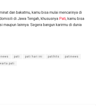
inat dan bakatmu, kamu bisa mulai mencarinya di
rdomisili di Jawa Tengah, khususnya
Pati
, kamu bisa
si maupun lainnya. Segera bangun karirmu di dunia
inews
pati
pati hari ini
patihits
patinews
warta pati