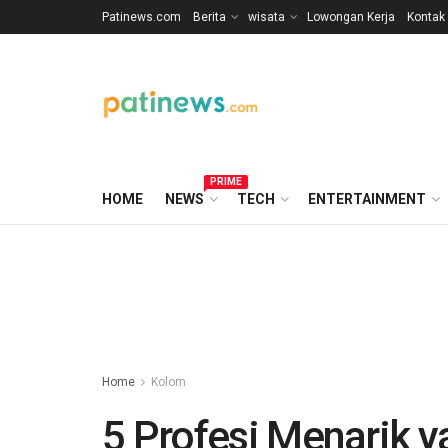
Patinews.com
Berita
wisata
Lowongan Kerja
Kontak
PRIME
HOME
NEWS
TECH
ENTERTAINMENT
Home
Kolom
5 Profesi Menarik y