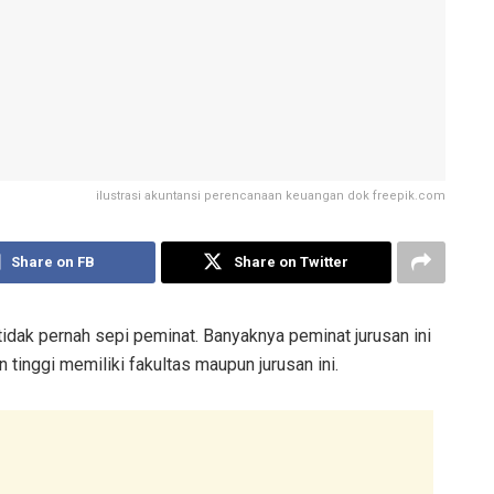
ilustrasi akuntansi perencanaan keuangan dok freepik.com
Share on FB
Share on Twitter
idak pernah sepi peminat. Banyaknya peminat jurusan ini
tinggi memiliki fakultas maupun jurusan ini.