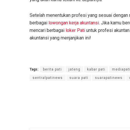
Setelah menentukan profesi yang sesuai dengan m
berbagai
lowongan kerja akuntansi
. Jika kamu be
mencari berbagai
loker Pati
untuk profesi akuntan
akuntansi yang menjanjikan ini!
Tags:
berita pati
jateng
kabar pati
mediapat
sentralpatinews
suara pati
suarapatinews