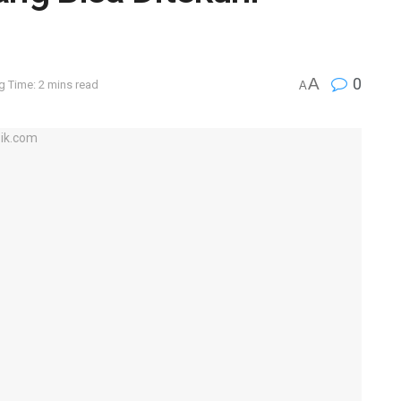
A
0
g Time: 2 mins read
A