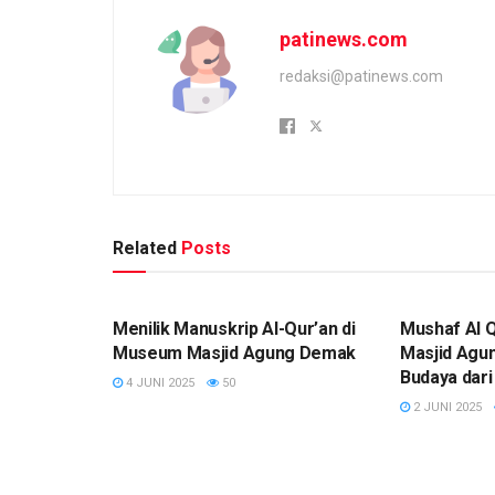
patinews.com
redaksi@patinews.com
Related
Posts
KOLOM
KOLOM
Menilik Manuskrip Al-Qur’an di
Mushaf Al 
Museum Masjid Agung Demak
Masjid Agu
Budaya dar
4 JUNI 2025
50
2 JUNI 2025