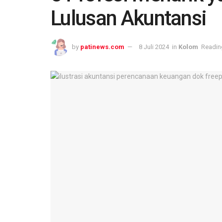
Lulusan Akuntansi
by
patinews.com
8 Juli 2024
in
Kolom
Readin