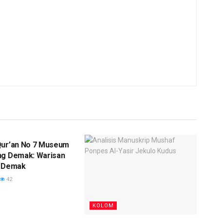
Qur’an No 7 Museum
ng Demak: Warisan
i Demak
42
KOLOM