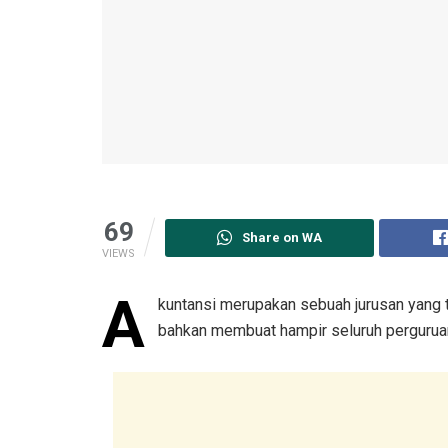
69
Share on WA
VIEWS
A
kuntansi merupakan sebuah jurusan yang t
bahkan membuat hampir seluruh perguruan 