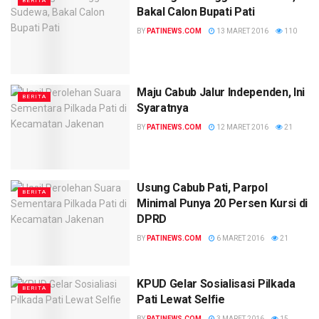
BERITA
Bakal Calon Bupati Pati
BY
PATINEWS.COM
13 MARET 2016
110
Maju Cabub Jalur Independen, Ini
BERITA
Syaratnya
BY
PATINEWS.COM
12 MARET 2016
21
Usung Cabub Pati, Parpol
BERITA
Minimal Punya 20 Persen Kursi di
DPRD
BY
PATINEWS.COM
6 MARET 2016
21
KPUD Gelar Sosialisasi Pilkada
BERITA
Pati Lewat Selfie
BY
PATINEWS.COM
3 MARET 2016
15