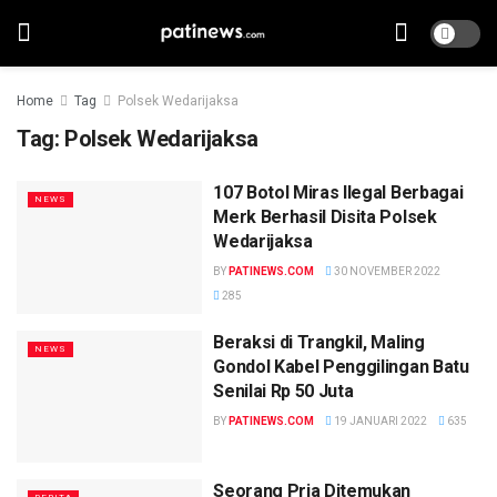
Home
Tag
Polsek Wedarijaksa
Tag:
Polsek Wedarijaksa
107 Botol Miras Ilegal Berbagai
NEWS
Merk Berhasil Disita Polsek
Wedarijaksa
BY
PATINEWS.COM
30 NOVEMBER 2022
285
Beraksi di Trangkil, Maling
NEWS
Gondol Kabel Penggilingan Batu
Senilai Rp 50 Juta
BY
PATINEWS.COM
19 JANUARI 2022
635
Seorang Pria Ditemukan