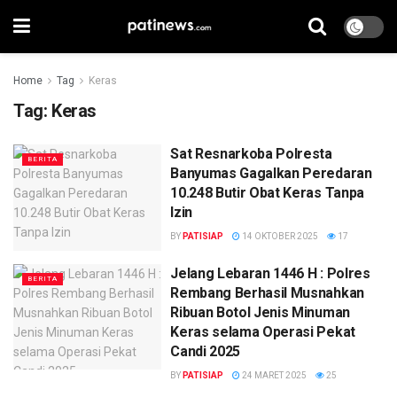
Home
Tag
Keras
Tag:
Keras
Sat Resnarkoba Polresta
BERITA
Banyumas Gagalkan Peredaran
10.248 Butir Obat Keras Tanpa
Izin
BY
PATISIAP
14 OKTOBER 2025
17
Jelang Lebaran 1446 H : Polres
BERITA
Rembang Berhasil Musnahkan
Ribuan Botol Jenis Minuman
Keras selama Operasi Pekat
Candi 2025
BY
PATISIAP
24 MARET 2025
25