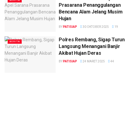
BERITA
Prasarana Penanggulangan
Bencana Alam Jelang Musim
Hujan
BY
PATISIAP
30 OKTOBER 2025
19
Polres Rembang, Sigap Turun
BERITA
Langsung Menangani Banjir
Akibat Hujan Deras
BY
PATISIAP
24 MARET 2025
44