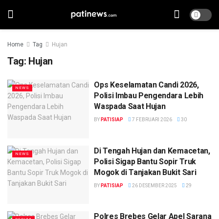
Home
Tag
Hujan
Tag:
Hujan
Ops Keselamatan Candi 2026,
NEWS
Polisi Imbau Pengendara Lebih
Waspada Saat Hujan
BY
PATISIAP
7 FEBRUARI 2026
30
Di Tengah Hujan dan Kemacetan,
NEWS
Polisi Sigap Bantu Sopir Truk
Mogok di Tanjakan Bukit Sari
BY
PATISIAP
26 DESEMBER 2025
29
Polres Brebes Gelar Apel Sarana