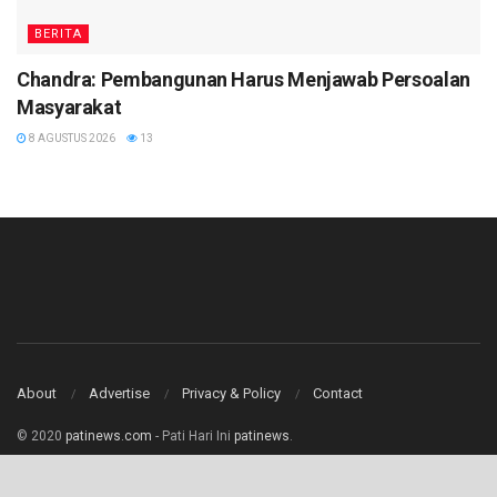
BERITA
Chandra: Pembangunan Harus Menjawab Persoalan
Masyarakat
8 AGUSTUS 2026
13
About
Advertise
Privacy & Policy
Contact
© 2020
patinews.com
- Pati Hari Ini
patinews
.