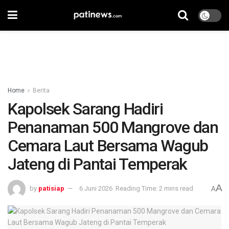
Home
Berita
Kapolsek Sarang Hadiri
Penanaman 500 Mangrove dan
Cemara Laut Bersama Wagub
Jateng di Pantai Temperak
A
by
patisiap
6 Juni 2026
Reading Time: 2 mins read
A