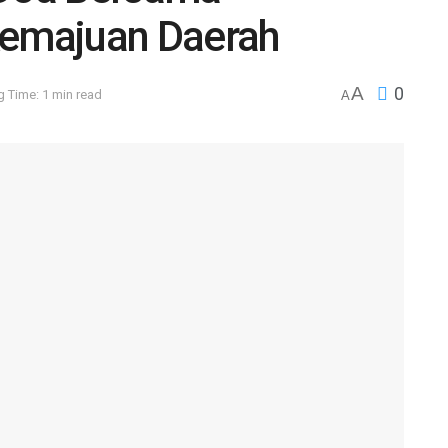
Kemajuan Daerah
A
0
 Time: 1 min read
A