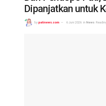
Dipanjatkan untuk 
by
patinews.com
6 Juni 2026
in
News
Reading