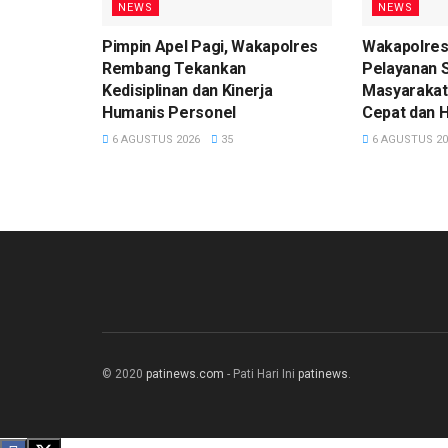
NEWS
NEWS
Pimpin Apel Pagi, Wakapolres
Wakapolre
Rembang Tekankan
Pelayanan 
Kedisiplinan dan Kinerja
Masyarakat
Humanis Personel
Cepat dan 
6 AGUSTUS 2026
35
6 AGUSTUS 20
© 2020
patinews.com
- Pati Hari Ini
patinews
.