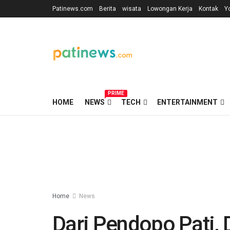
Patinews.com
Berita
wisata
Lowongan Kerja
Kontak
Y
PRIME
HOME
NEWS
TECH
ENTERTAINMENT
Home
News
Dari Pendopo Pati,