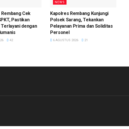
NEWS
s Rembang Cek
Kapolres Rembang Kunjungi
SPKT, Pastikan
Polsek Sarang, Tekankan
 Terlayani dengan
Pelayanan Prima dan Soliditas
Humanis
Personel
26
42
6 AGUSTUS 2026
21