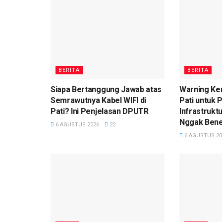
BERITA
BERITA
Siapa Bertanggung Jawab atas
Warning Ke
Semrawutnya Kabel WIFI di
Pati untuk
Pati? Ini Penjelasan DPUTR
Infrastruktu
Nggak Bener
6 AGUSTUS 2026
22
6 AGUSTUS 20