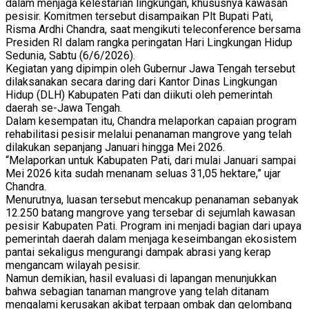
dalam menjaga kelestarian lingkungan, khususnya kawasan
pesisir. Komitmen tersebut disampaikan Plt Bupati Pati,
Risma Ardhi Chandra, saat mengikuti teleconference bersama
Presiden RI dalam rangka peringatan Hari Lingkungan Hidup
Sedunia, Sabtu (6/6/2026).
Kegiatan yang dipimpin oleh Gubernur Jawa Tengah tersebut
dilaksanakan secara daring dari Kantor Dinas Lingkungan
Hidup (DLH) Kabupaten Pati dan diikuti oleh pemerintah
daerah se-Jawa Tengah.
Dalam kesempatan itu, Chandra melaporkan capaian program
rehabilitasi pesisir melalui penanaman mangrove yang telah
dilakukan sepanjang Januari hingga Mei 2026.
“Melaporkan untuk Kabupaten Pati, dari mulai Januari sampai
Mei 2026 kita sudah menanam seluas 31,05 hektare,” ujar
Chandra.
Menurutnya, luasan tersebut mencakup penanaman sebanyak
12.250 batang mangrove yang tersebar di sejumlah kawasan
pesisir Kabupaten Pati. Program ini menjadi bagian dari upaya
pemerintah daerah dalam menjaga keseimbangan ekosistem
pantai sekaligus mengurangi dampak abrasi yang kerap
mengancam wilayah pesisir.
Namun demikian, hasil evaluasi di lapangan menunjukkan
bahwa sebagian tanaman mangrove yang telah ditanam
mengalami kerusakan akibat terpaan ombak dan gelombang