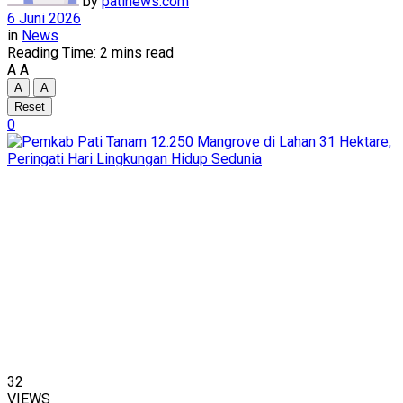
by
patinews.com
6 Juni 2026
in
News
Reading Time: 2 mins read
A
A
A
A
Reset
0
32
VIEWS