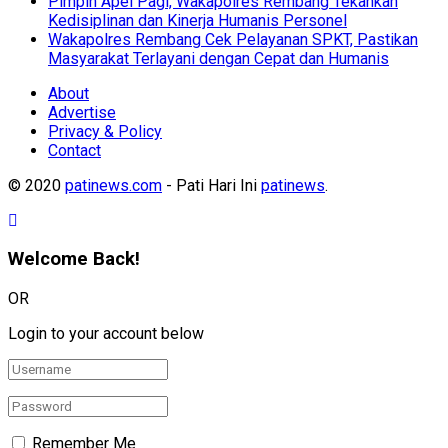
Pimpin Apel Pagi, Wakapolres Rembang Tekankan
Kedisiplinan dan Kinerja Humanis Personel
Wakapolres Rembang Cek Pelayanan SPKT, Pastikan
Masyarakat Terlayani dengan Cepat dan Humanis
About
Advertise
Privacy & Policy
Contact
© 2020
patinews.com
- Pati Hari Ini
patinews
.
Welcome Back!
OR
Login to your account below
Remember Me