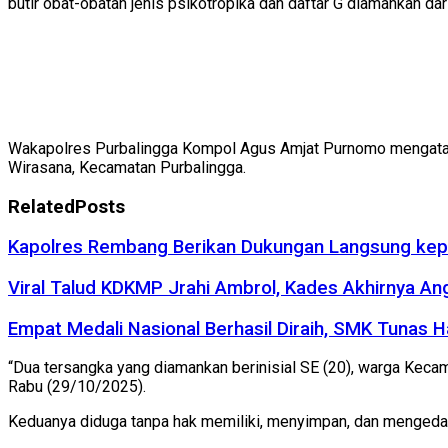
butir obat-obatan jenis psikotropika dan daftar G diamankan dar
Wakapolres Purbalingga Kompol Agus Amjat Purnomo mengatakan
Wirasana, Kecamatan Purbalingga.
Related
Posts
Kapolres Rembang Berikan Dukungan Langsung kep
Viral Talud KDKMP Jrahi Ambrol, Kades Akhirnya An
Empat Medali Nasional Berhasil Diraih, SMK Tunas 
“Dua tersangka yang diamankan berinisial SE (20), warga Keca
Rabu (29/10/2025).
Keduanya diduga tanpa hak memiliki, menyimpan, dan mengedar