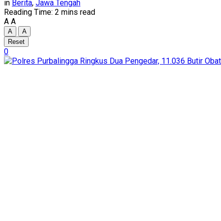
in
Berita
,
Jawa Tengah
Reading Time: 2 mins read
A
A
A
A
Reset
0