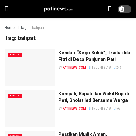
Home
Tag
balipati
Tag:
balipati
Kenduri “Sego Kulub”, Tradisi Idul
BERITA
Fitri di Desa Panjunan Pati
BY
PATINEWS.COM
16 JUNI 2018
245
Kompak, Bupati dan Wakil Bupati
BERITA
Pati, Sholat Ied Bersama Warga
BY
PATINEWS.COM
15 JUNI 2018
56
Pastikan Mudik Aman,