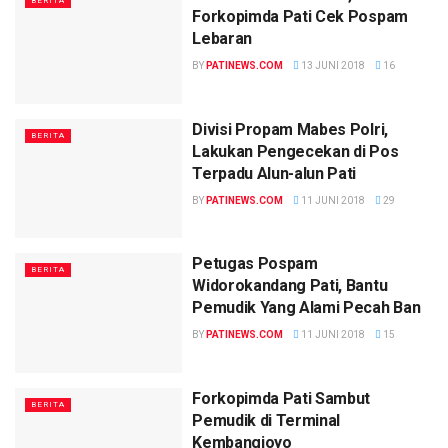
BERITA
Forkopimda Pati Cek Pospam
Lebaran
BY
PATINEWS.COM
13 JUNI 2018
16
Divisi Propam Mabes Polri,
BERITA
Lakukan Pengecekan di Pos
Terpadu Alun-alun Pati
BY
PATINEWS.COM
11 JUNI 2018
29
Petugas Pospam
BERITA
Widorokandang Pati, Bantu
Pemudik Yang Alami Pecah Ban
BY
PATINEWS.COM
11 JUNI 2018
15
Forkopimda Pati Sambut
BERITA
Pemudik di Terminal
Kembangjoyo