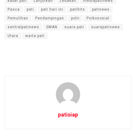
kabar pati
Lanjutkan
Ledakan
mediapatinews
Pasca
pati
pati hari ini
patihits
patinews
Pemulihan
Pendampingan
polri
Psikososial
sentralpatinews
SMAN
suara pati
suarapatinews
Utara
warta pati
patisiap