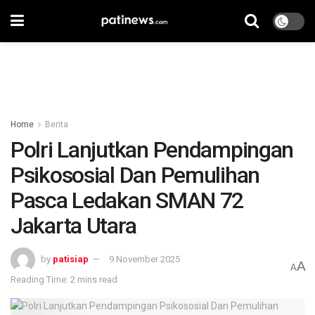
Home
Berita
Polri Lanjutkan Pendampingan
Psikososial Dan Pemulihan
Pasca Ledakan SMAN 72
Jakarta Utara
by
patisiap
9 November 2025
A
A
Reading Time: 2 mins read