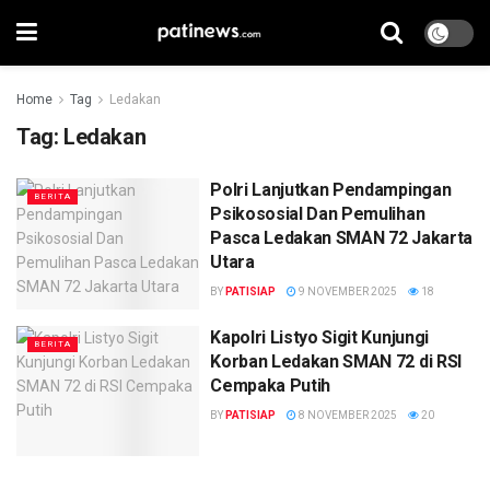
Home
Tag
Ledakan
Tag:
Ledakan
Polri Lanjutkan Pendampingan
BERITA
Psikososial Dan Pemulihan
Pasca Ledakan SMAN 72 Jakarta
Utara
BY
PATISIAP
9 NOVEMBER 2025
18
Kapolri Listyo Sigit Kunjungi
BERITA
Korban Ledakan SMAN 72 di RSI
Cempaka Putih
BY
PATISIAP
8 NOVEMBER 2025
20