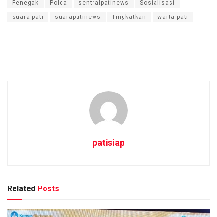
Penegak
Polda
sentralpatinews
Sosialisasi
suara pati
suarapatinews
Tingkatkan
warta pati
patisiap
Related
Posts