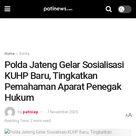
Home
Berita
Polda Jateng Gelar Sosialisasi
KUHP Baru, Tingkatkan
Pemahaman Aparat Penegak
Hukum
by
patisiap
7 November 2025
A
A
Reading Time: 2 mins read