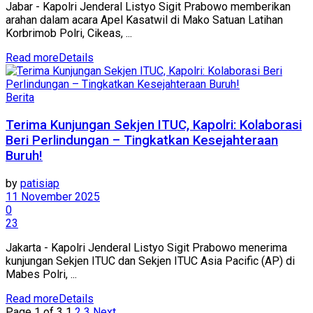
Jabar - Kapolri Jenderal Listyo Sigit Prabowo memberikan
arahan dalam acara Apel Kasatwil di Mako Satuan Latihan
Korbrimob Polri, Cikeas, ...
Read more
Details
Berita
Terima Kunjungan Sekjen ITUC, Kapolri: Kolaborasi
Beri Perlindungan – Tingkatkan Kesejahteraan
Buruh!
by
patisiap
11 November 2025
0
23
Jakarta - Kapolri Jenderal Listyo Sigit Prabowo menerima
kunjungan Sekjen ITUC dan Sekjen ITUC Asia Pacific (AP) di
Mabes Polri, ...
Read more
Details
Page 1 of 3
1
2
3
Next