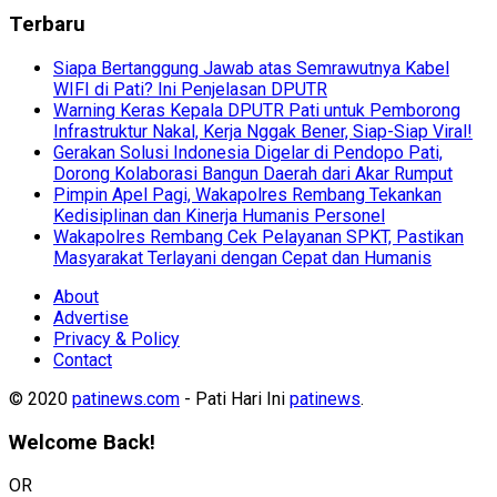
Terbaru
Siapa Bertanggung Jawab atas Semrawutnya Kabel
WIFI di Pati? Ini Penjelasan DPUTR
Warning Keras Kepala DPUTR Pati untuk Pemborong
Infrastruktur Nakal, Kerja Nggak Bener, Siap-Siap Viral!
Gerakan Solusi Indonesia Digelar di Pendopo Pati,
Dorong Kolaborasi Bangun Daerah dari Akar Rumput
Pimpin Apel Pagi, Wakapolres Rembang Tekankan
Kedisiplinan dan Kinerja Humanis Personel
Wakapolres Rembang Cek Pelayanan SPKT, Pastikan
Masyarakat Terlayani dengan Cepat dan Humanis
About
Advertise
Privacy & Policy
Contact
© 2020
patinews.com
- Pati Hari Ini
patinews
.
Welcome Back!
OR