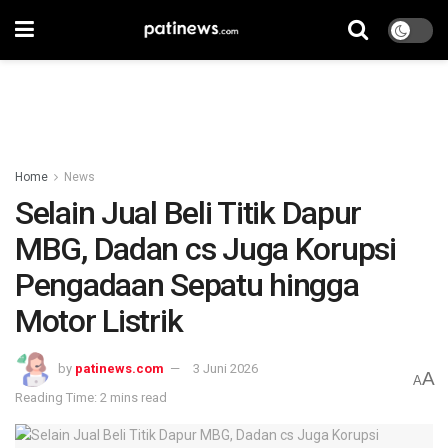
Home
News
Selain Jual Beli Titik Dapur
MBG, Dadan cs Juga Korupsi
Pengadaan Sepatu hingga
Motor Listrik
by
patinews.com
3 Juni 2026
A
A
Reading Time: 2 mins read