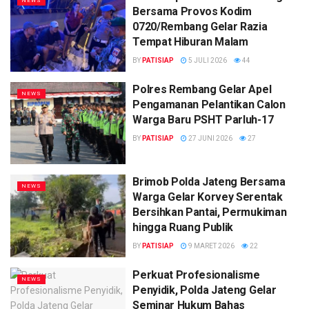
NEWS
Bersama Provos Kodim
0720/Rembang Gelar Razia
Tempat Hiburan Malam
BY
PATISIAP
5 JULI 2026
44
Polres Rembang Gelar Apel
NEWS
Pengamanan Pelantikan Calon
Warga Baru PSHT Parluh-17
BY
PATISIAP
27 JUNI 2026
27
Brimob Polda Jateng Bersama
NEWS
Warga Gelar Korvey Serentak
Bersihkan Pantai, Permukiman
hingga Ruang Publik
BY
PATISIAP
9 MARET 2026
22
Perkuat Profesionalisme
NEWS
Penyidik, Polda Jateng Gelar
Seminar Hukum Bahas