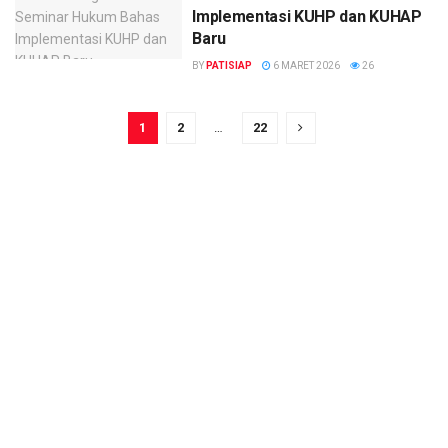
Implementasi KUHP dan KUHAP
Baru
BY
PATISIAP
6 MARET 2026
26
1
2
…
22