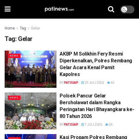
Home
Tag
Gelar
Tag:
Gelar
AKBP M Solikhin Fery Resmi
NEWS
Diperkenalkan, Polres Rembang
Gelar Acara Kenal Pamit
Kapolres
BY
PATISIAP
29 JULI 2026
63
Polsek Pancur Gelar
NEWS
Bersholawat dalam Rangka
Peringatan Hari Bhayangkara ke-
80 Tahun 2026
BY
PATISIAP
7 JULI 2026
24
Kasi Propam Polres Rembang