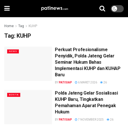
Home
Tag
KUHP
Tag:
KUHP
Perkuat Profesionalisme
NEWS
Penyidik, Polda Jateng Gelar
Seminar Hukum Bahas
Implementasi KUHP dan KUHAP
Baru
BY
PATISIAP
6 MARET 2026
26
Polda Jateng Gelar Sosialisasi
BERITA
KUHP Baru, Tingkatkan
Pemahaman Aparat Penegak
Hukum
BY
PATISIAP
7 NOVEMBER 2025
26