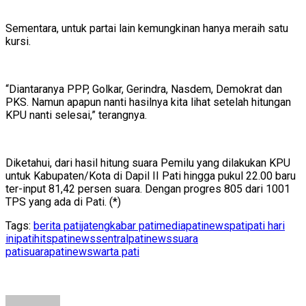
Sementara, untuk partai lain kemungkinan hanya meraih satu
kursi.
“Diantaranya PPP, Golkar, Gerindra, Nasdem, Demokrat dan
PKS. Namun apapun nanti hasilnya kita lihat setelah hitungan
KPU nanti selesai,” terangnya.
Diketahui, dari hasil hitung suara Pemilu yang dilakukan KPU
untuk Kabupaten/Kota di Dapil II Pati hingga pukul 22.00 baru
ter-input 81,42 persen suara. Dengan progres 805 dari 1001
TPS yang ada di Pati. (*)
Tags:
berita pati
jateng
kabar pati
mediapatinews
pati
pati hari
ini
patihits
patinews
sentralpatinews
suara
pati
suarapatinews
warta pati