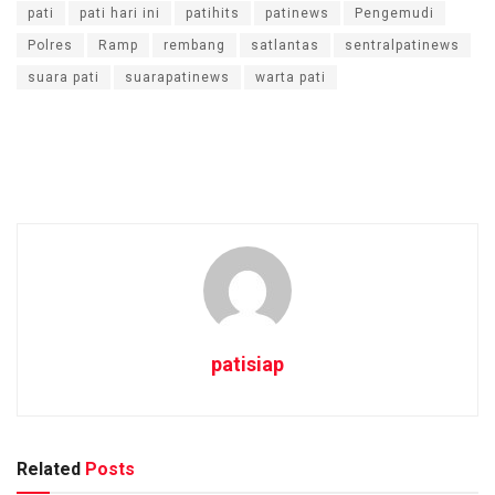
pati
pati hari ini
patihits
patinews
Pengemudi
Polres
Ramp
rembang
satlantas
sentralpatinews
suara pati
suarapatinews
warta pati
patisiap
Related
Posts