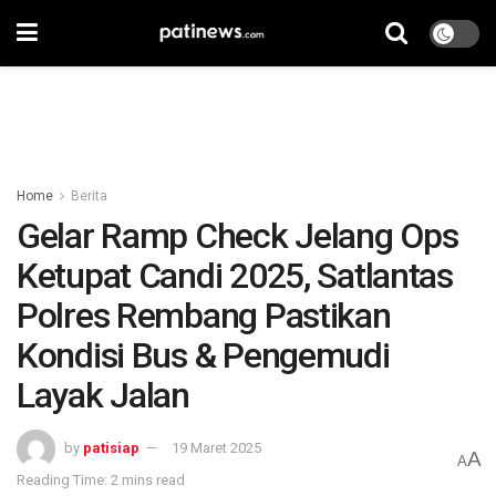
Home
Berita
Gelar Ramp Check Jelang Ops
Ketupat Candi 2025, Satlantas
Polres Rembang Pastikan
Kondisi Bus & Pengemudi
Layak Jalan
by
patisiap
19 Maret 2025
A
A
Reading Time: 2 mins read