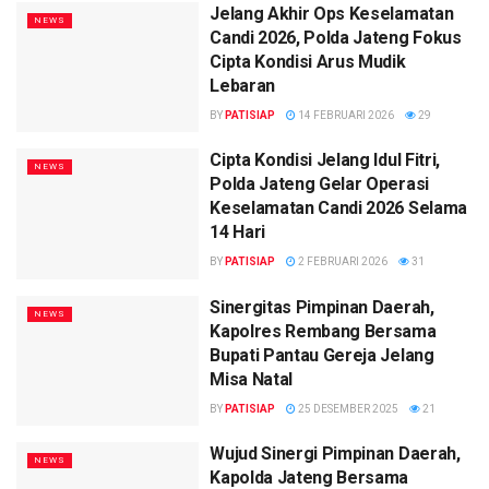
Jelang Akhir Ops Keselamatan
NEWS
Candi 2026, Polda Jateng Fokus
Cipta Kondisi Arus Mudik
Lebaran
BY
PATISIAP
14 FEBRUARI 2026
29
Cipta Kondisi Jelang Idul Fitri,
NEWS
Polda Jateng Gelar Operasi
Keselamatan Candi 2026 Selama
14 Hari
BY
PATISIAP
2 FEBRUARI 2026
31
Sinergitas Pimpinan Daerah,
NEWS
Kapolres Rembang Bersama
Bupati Pantau Gereja Jelang
Misa Natal
BY
PATISIAP
25 DESEMBER 2025
21
Wujud Sinergi Pimpinan Daerah,
NEWS
Kapolda Jateng Bersama