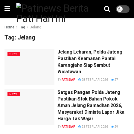
Home
Tag
Jelang
Tag:
Jelang
Jelang Lebaran, Polda Jateng
NEWS
Pastikan Keamanan Pantai
Karangjahe Siap Sambut
Wisatawan
BY
PATISIAP
28 FEBRUARI 2026
27
Satgas Pangan Polda Jateng
NEWS
Pastikan Stok Bahan Pokok
Aman Jelang Ramadhan 2026,
Masyarakat Diminta Lapor Jika
Harga Tak Wajar
BY
PATISIAP
23 FEBRUARI 2026
29