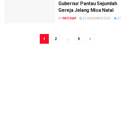
Gubernur Pantau Sejumlah
Gereja Jelang Misa Natal
BY
PATISIAP
25 DESEMBER 2025
27
1
2
…
5