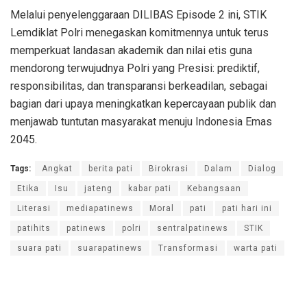
Melalui penyelenggaraan DILIBAS Episode 2 ini, STIK
Lemdiklat Polri menegaskan komitmennya untuk terus
memperkuat landasan akademik dan nilai etis guna
mendorong terwujudnya Polri yang Presisi: prediktif,
responsibilitas, dan transparansi berkeadilan, sebagai
bagian dari upaya meningkatkan kepercayaan publik dan
menjawab tuntutan masyarakat menuju Indonesia Emas
2045.
Tags:
Angkat
berita pati
Birokrasi
Dalam
Dialog
Etika
Isu
jateng
kabar pati
Kebangsaan
Literasi
mediapatinews
Moral
pati
pati hari ini
patihits
patinews
polri
sentralpatinews
STIK
suara pati
suarapatinews
Transformasi
warta pati