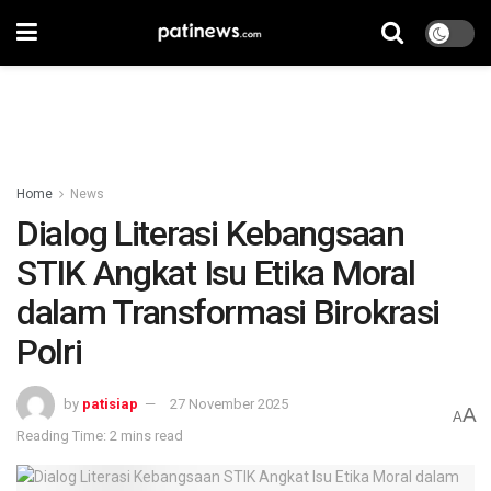
Home
News
Dialog Literasi Kebangsaan
STIK Angkat Isu Etika Moral
dalam Transformasi Birokrasi
Polri
by
patisiap
27 November 2025
A
A
Reading Time: 2 mins read