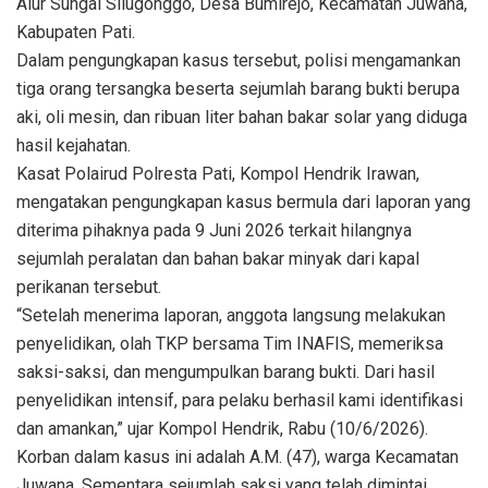
Alur Sungai Silugonggo, Desa Bumirejo, Kecamatan Juwana,
Kabupaten Pati.
Dalam pengungkapan kasus tersebut, polisi mengamankan
tiga orang tersangka beserta sejumlah barang bukti berupa
aki, oli mesin, dan ribuan liter bahan bakar solar yang diduga
hasil kejahatan.
Kasat Polairud Polresta Pati, Kompol Hendrik Irawan,
mengatakan pengungkapan kasus bermula dari laporan yang
diterima pihaknya pada 9 Juni 2026 terkait hilangnya
sejumlah peralatan dan bahan bakar minyak dari kapal
perikanan tersebut.
“Setelah menerima laporan, anggota langsung melakukan
penyelidikan, olah TKP bersama Tim INAFIS, memeriksa
saksi-saksi, dan mengumpulkan barang bukti. Dari hasil
penyelidikan intensif, para pelaku berhasil kami identifikasi
dan amankan,” ujar Kompol Hendrik, Rabu (10/6/2026).
Korban dalam kasus ini adalah A.M. (47), warga Kecamatan
Juwana. Sementara sejumlah saksi yang telah dimintai