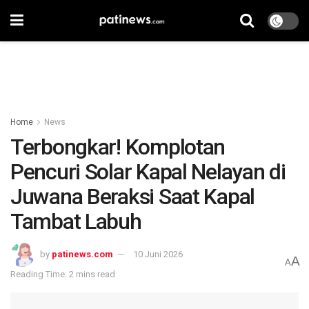
Home
News
Terbongkar! Komplotan
Pencuri Solar Kapal Nelayan di
Juwana Beraksi Saat Kapal
Tambat Labuh
by
patinews.com
10 Juni 2026
A
A
Reading Time: 2 mins read