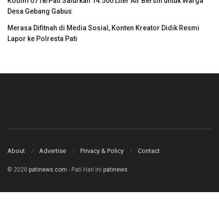
Kodim 0718/Pati Salurkan 14.500 Liter Air Bersih untuk Warga
Desa Gebang Gabus
Merasa Difitnah di Media Sosial, Konten Kreator Didik Resmi
Lapor ke Polresta Pati
About
Advertise
Privacy & Policy
Contact
© 2020
patinews.com
- Pati Hari Ini
patinews
.