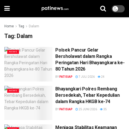
Home
Tag
Dalam
Tag:
Dalam
Polsek Pancur Gelar
NEWS
Bersholawat dalam Rangka
Peringatan Hari Bhayangkara ke-
80 Tahun 2026
BY
PATISIAP
7 JULI 2026
24
Bhayangkari Polres Rembang
NEWS
Bersedekah, Tebar Kepedulian
dalam Rangka HKGB ke-74
BY
PATISIAP
25 JUNI 2026
35
Menjaga Stabilitas Keamanan