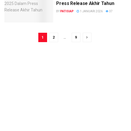
Press Release Akhir Tahun
BY
PATISIAP
1 JANUARI 2026
37
1
2
…
9