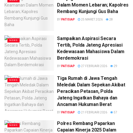
NEWS
Dalam Momen Lebaran; Kapolres
Rembang Kunjungi Gus Baha
BY
PATISIAP
25 MARET 2026
28
Sampaikan Aspirasi Secara
NEWS
Tertib, Polda Jateng Apresiasi
Kedewasaan Mahasiswa Dalam
Berdemokrasi
BY
PATISIAP
27 FEBRUARI 2026
29
Tiga Rumah di Jawa Tengah
NEWS
Meledak Dalam Sepekan Akibat
Peracikan Petasan, Polda
Jateng Ingatkan Bahaya dan
Ancaman Hukuman Berat
BY
PATISIAP
21 FEBRUARI 2026
57
Polres Rembang Paparkan
NEWS
Capaian Kinerja 2025 Dalam