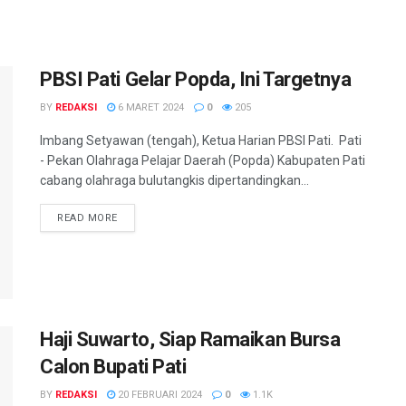
PBSI Pati Gelar Popda, Ini Targetnya
BY
REDAKSI
6 MARET 2024
0
205
Imbang Setyawan (tengah), Ketua Harian PBSI Pati. Pati
- Pekan Olahraga Pelajar Daerah (Popda) Kabupaten Pati
cabang olahraga bulutangkis dipertandingkan...
DETAILS
READ MORE
Haji Suwarto, Siap Ramaikan Bursa
Calon Bupati Pati
BY
REDAKSI
20 FEBRUARI 2024
0
1.1K