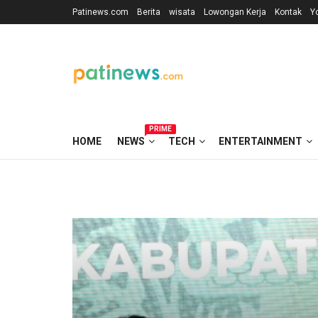
Patinews.com
Berita
wisata
Lowongan Kerja
Kontak
Y
PRIME
HOME
NEWS
TECH
ENTERTAINMENT