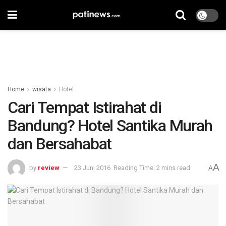
Home
wisata
Hotel
Cari Tempat Istirahat di
Bandung? Hotel Santika Murah
dan Bersahabat
A
by
review
23 Juni 2016
Reading Time: 2 mins read
A