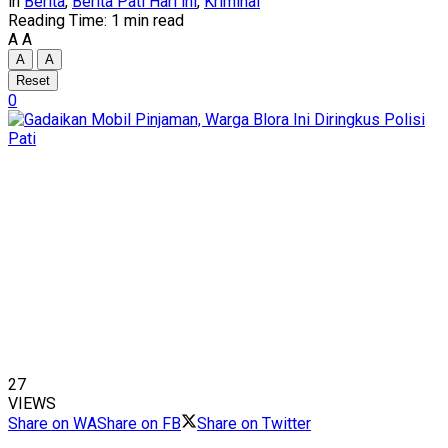
in
Berita
,
Berita Pati Hari ini
,
Kriminal
Reading Time: 1 min read
A
A
A
A
Reset
0
27
VIEWS
Share on WA
Share on FB
Share on Twitter