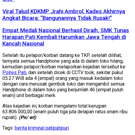
Viral Talud KDKMP Jrahi Ambrol, Kades Akhirnya
Angkat Bicara: “Bangunannya Tidak Rusak!”
Empat Medali Nasional Berhasil Diraih, SMK Tunas
Harapan Pati Kembali Harumkan Jawa Tengah di
Kancah Nasional
Setelah itu pelapor/korban datang ke TKP, setelah dilihat,
ternyata semua Handphone yang ada di dalam toko hilang,
kemudian pelapor/korban melaporkan kejadian tersebut ke
Polres Pati
, dan setelah dicek di CCTV took, sekitar pukul
05.27 WIB ada 4 (empat) orang yang masuk kedalam toko
dengan cara merusak gembok toko dan mengambil semua
Handphone di dalam toko yang berjumlah 46 (empat puluh
enam) unit berbagai merk.
Atas kejadian ini, korban mengalami total kerugian
63.806.000,00 (enam puluh tiga juta delapan ratus enam ribu
rupiah).
(Pn/ wt)
Tags:
berita kriminal pati
pati
puri