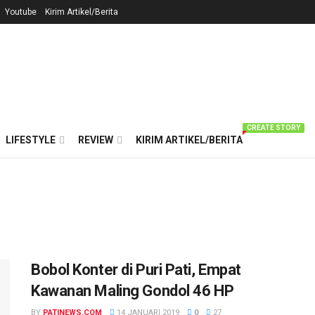
Youtube
Kirim Artikel/Berita
CREATE STORY
LIFESTYLE
REVIEW
KIRIM ARTIKEL/BERITA
Bobol Konter di Puri Pati, Empat
Kawanan Maling Gondol 46 HP
BY
PATINEWS.COM
14 JANUARI 2019
0
27