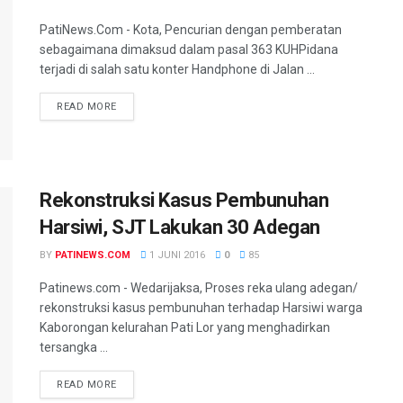
PatiNews.Com - Kota, Pencurian dengan pemberatan
sebagaimana dimaksud dalam pasal 363 KUHPidana
terjadi di salah satu konter Handphone di Jalan ...
DETAILS
READ MORE
Rekonstruksi Kasus Pembunuhan
Harsiwi, SJT Lakukan 30 Adegan
BY
PATINEWS.COM
1 JUNI 2016
0
85
Patinews.com - Wedarijaksa, Proses reka ulang adegan/
rekonstruksi kasus pembunuhan terhadap Harsiwi warga
Kaborongan kelurahan Pati Lor yang menghadirkan
tersangka ...
DETAILS
READ MORE