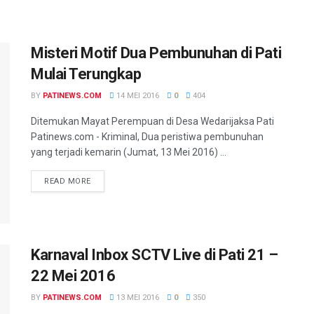
Misteri Motif Dua Pembunuhan di Pati
Mulai Terungkap
BY
PATINEWS.COM
14 MEI 2016
0
404
Ditemukan Mayat Perempuan di Desa Wedarijaksa Pati
Patinews.com - Kriminal, Dua peristiwa pembunuhan
yang terjadi kemarin (Jumat, 13 Mei 2016) ...
DETAILS
READ MORE
Karnaval Inbox SCTV Live di Pati 21 –
22 Mei 2016
BY
PATINEWS.COM
13 MEI 2016
0
350