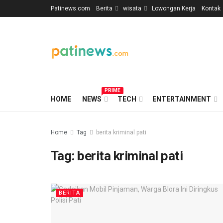
Patinews.com
Berita
wisata
Lowongan Kerja
Kontak
PRIME
HOME
NEWS
TECH
ENTERTAINMENT
Home
Tag
berita kriminal pati
Tag:
berita kriminal pati
BERITA