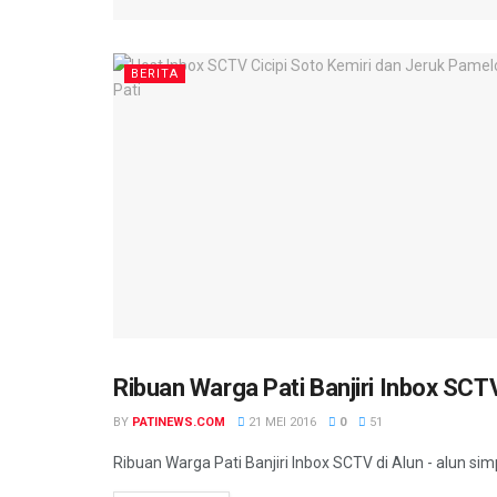
BERITA
Ribuan Warga Pati Banjiri Inbox SCT
BERITA
BY
PATINEWS.COM
21 MEI 2016
0
51
Ribuan Warga Pati Banjiri Inbox SCTV di Alun - alun sim