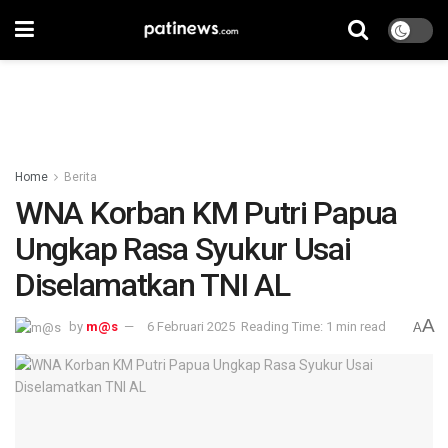
Home
Berita
WNA Korban KM Putri Papua
Ungkap Rasa Syukur Usai
Diselamatkan TNI AL
A
by
m@s
6 Februari 2025
Reading Time: 1 min read
A