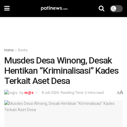
Home
Berita
Musdes Desa Winong, Desak
Hentikan “Kriminalisasi” Kades
Terkait Aset Desa
A
by
m@s
8 Juli 2026
Reading Time: 2 mins read
A