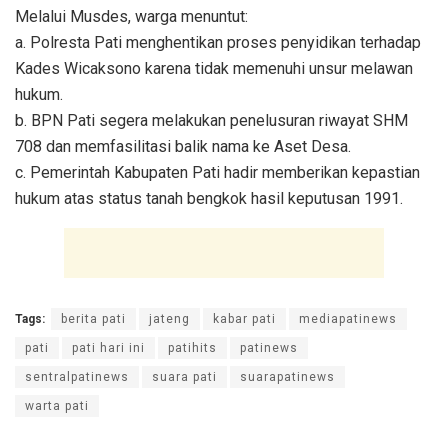
Melalui Musdes, warga menuntut:
a. Polresta Pati menghentikan proses penyidikan terhadap
Kades Wicaksono karena tidak memenuhi unsur melawan
hukum.
b. BPN Pati segera melakukan penelusuran riwayat SHM
708 dan memfasilitasi balik nama ke Aset Desa.
c. Pemerintah Kabupaten Pati hadir memberikan kepastian
hukum atas status tanah bengkok hasil keputusan 1991.
Tags:
berita pati
jateng
kabar pati
mediapatinews
pati
pati hari ini
patihits
patinews
sentralpatinews
suara pati
suarapatinews
warta pati