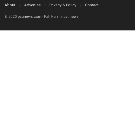
About
Advertise
Privacy & Policy
Contact
© 2020
patinews.com
- Pati Hari Ini
patinews
.