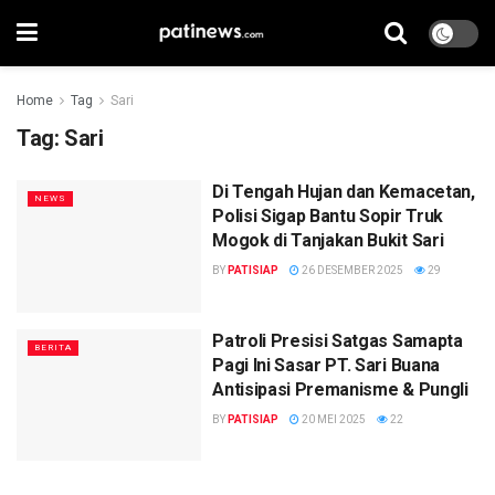
Home
Tag
Sari
Tag:
Sari
Di Tengah Hujan dan Kemacetan,
NEWS
Polisi Sigap Bantu Sopir Truk
Mogok di Tanjakan Bukit Sari
BY
PATISIAP
26 DESEMBER 2025
29
Patroli Presisi Satgas Samapta
BERITA
Pagi Ini Sasar PT. Sari Buana
Antisipasi Premanisme & Pungli
BY
PATISIAP
20 MEI 2025
22