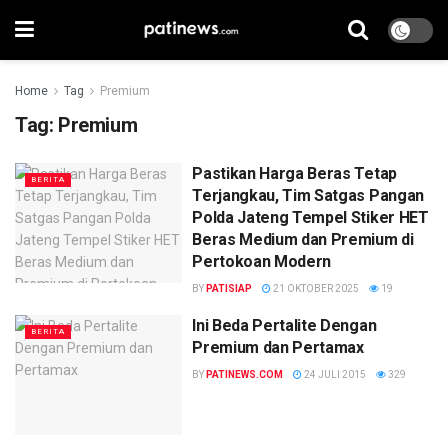
Home
Tag
Premium
Tag:
Premium
Pastikan Harga Beras Tetap
BERITA
Terjangkau, Tim Satgas Pangan
Polda Jateng Tempel Stiker HET
Beras Medium dan Premium di
Pertokoan Modern
BY
PATISIAP
21 OKTOBER 2025
19
Ini Beda Pertalite Dengan
BERITA
Premium dan Pertamax
BY
PATINEWS.COM
24 JULI 2015
329