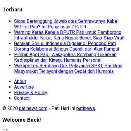
Terbaru
Siapa Bertanggung Jawab atas Semrawutnya Kabel
WIFI di Pati? Ini Penjelasan DPUTR
Warning Keras Kepala DPUTR Pati untuk Pemborong
Infrastruktur Nakal, Kerja Nggak Bener, Siap-Siap Viral!
Gerakan Solusi Indonesia Digelar di Pendopo Pati,
Dorong Kolaborasi Bangun Daerah dari Akar Rumput
Pimpin Apel Pagi, Wakapolres Rembang Tekankan
Kedisiplinan dan Kinerja Humanis Personel
Wakapolres Rembang Cek Pelayanan SPKT, Pastikan
Masyarakat Terlayani dengan Cepat dan Humanis
About
Advertise
Privacy & Policy
Contact
© 2020
patinews.com
- Pati Hari Ini
patinews
.
Welcome Back!