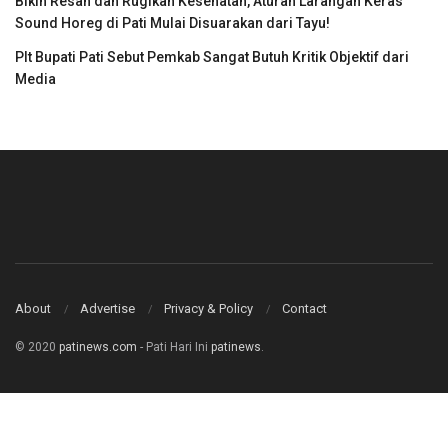
Bikin Resah dan Rugikan Kesehatan, Aturan Larangan Keras
Sound Horeg di Pati Mulai Disuarakan dari Tayu!
Plt Bupati Pati Sebut Pemkab Sangat Butuh Kritik Objektif dari
Media
About
Advertise
Privacy & Policy
Contact
© 2020
patinews.com
- Pati Hari Ini
patinews
.