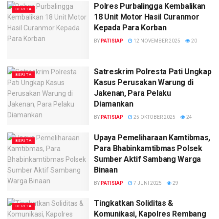
Polres Purbalingga Kembalikan
BERITA
18 Unit Motor Hasil Curanmor
Kepada Para Korban
BY
PATISIAP
12 NOVEMBER 2025
20
Satreskrim Polresta Pati Ungkap
BERITA
Kasus Perusakan Warung di
Jakenan, Para Pelaku
Diamankan
BY
PATISIAP
25 OKTOBER 2025
24
Upaya Pemeliharaan Kamtibmas,
BERITA
Para Bhabinkamtibmas Polsek
Sumber Aktif Sambang Warga
Binaan
BY
PATISIAP
7 JUNI 2025
29
Tingkatkan Soliditas &
BERITA
Komunikasi, Kapolres Rembang