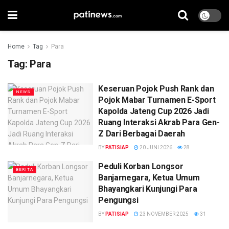
Home
Tag
Para
Tag:
Para
Keseruan Pojok Push Rank dan
NEWS
Pojok Mabar Turnamen E-Sport
Kapolda Jateng Cup 2026 Jadi
Ruang Interaksi Akrab Para Gen-
Z Dari Berbagai Daerah
BY
PATISIAP
20 JUNI 2026
28
Peduli Korban Longsor
BERITA
Banjarnegara, Ketua Umum
Bhayangkari Kunjungi Para
Pengungsi
BY
PATISIAP
23 NOVEMBER 2025
31