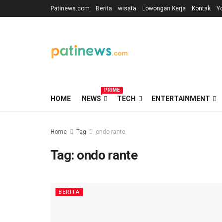
Patinews.com
Berita
wisata
Lowongan Kerja
Kontak
Y
PRIME
HOME
NEWS
TECH
ENTERTAINMENT
Home
Tag
ondo rante
Tag:
ondo rante
BERITA