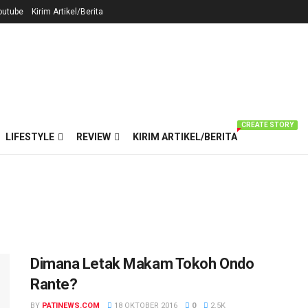
outube
Kirim Artikel/Berita
CREATE STORY
LIFESTYLE
REVIEW
KIRIM ARTIKEL/BERITA
Dimana Letak Makam Tokoh Ondo
Rante?
BY
PATINEWS.COM
18 OKTOBER 2016
0
2.5K