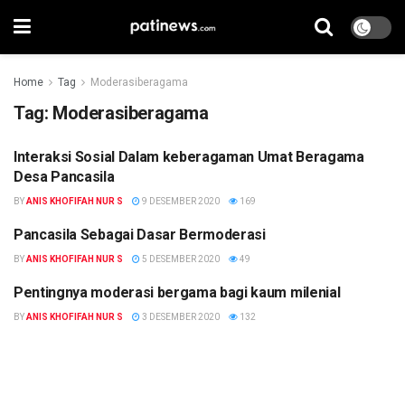
Home
Tag
Moderasiberagama
Tag:
Moderasiberagama
Interaksi Sosial Dalam keberagaman Umat Beragama
EDUKASI
Desa Pancasila
BY
ANIS KHOFIFAH NUR S
9 DESEMBER 2020
169
Pancasila Sebagai Dasar Bermoderasi
EDUKASI
BY
ANIS KHOFIFAH NUR S
5 DESEMBER 2020
49
Pentingnya moderasi bergama bagi kaum milenial
EDUKASI
BY
ANIS KHOFIFAH NUR S
3 DESEMBER 2020
132