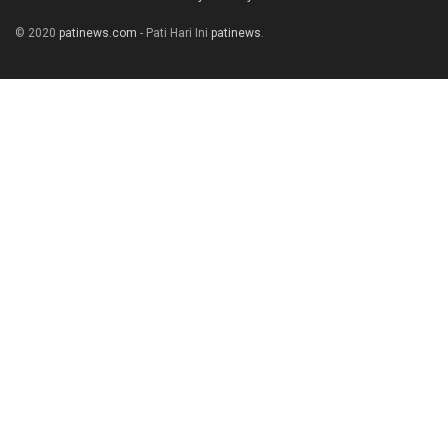
© 2020
patinews.com
- Pati Hari Ini
patinews
.