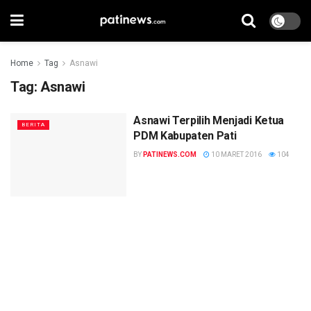
Home
Tag
Asnawi
Tag:
Asnawi
Asnawi Terpilih Menjadi Ketua
BERITA
PDM Kabupaten Pati
BY
PATINEWS.COM
10 MARET 2016
104