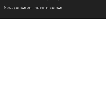
© 2020
patinews.com
- Pati Hari Ini
patinews
.