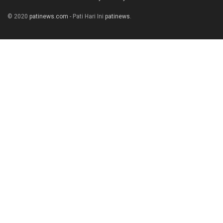
© 2020
patinews.com
- Pati Hari Ini
patinews
.