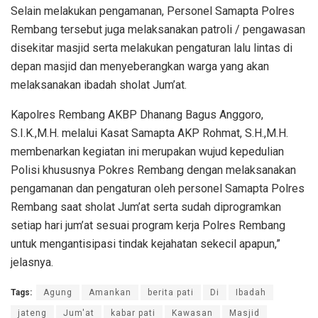
Selain melakukan pengamanan, Personel Samapta Polres
Rembang tersebut juga melaksanakan patroli / pengawasan
disekitar masjid serta melakukan pengaturan lalu lintas di
depan masjid dan menyeberangkan warga yang akan
melaksanakan ibadah sholat Jum’at.
Kapolres Rembang AKBP Dhanang Bagus Anggoro,
S.I.K.,M.H. melalui Kasat Samapta AKP Rohmat, S.H.,M.H.
membenarkan kegiatan ini merupakan wujud kepedulian
Polisi khususnya Pokres Rembang dengan melaksanakan
pengamanan dan pengaturan oleh personel Samapta Polres
Rembang saat sholat Jum’at serta sudah diprogramkan
setiap hari jum’at sesuai program kerja Polres Rembang
untuk mengantisipasi tindak kejahatan sekecil apapun,”
jelasnya.
Tags:
Agung
Amankan
berita pati
Di
Ibadah
jateng
Jum'at
kabar pati
Kawasan
Masjid