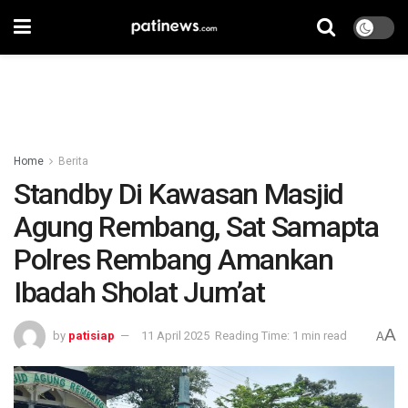
Home
Berita
Standby Di Kawasan Masjid
Agung Rembang, Sat Samapta
Polres Rembang Amankan
Ibadah Sholat Jum’at
A
by
patisiap
11 April 2025
Reading Time: 1 min read
A