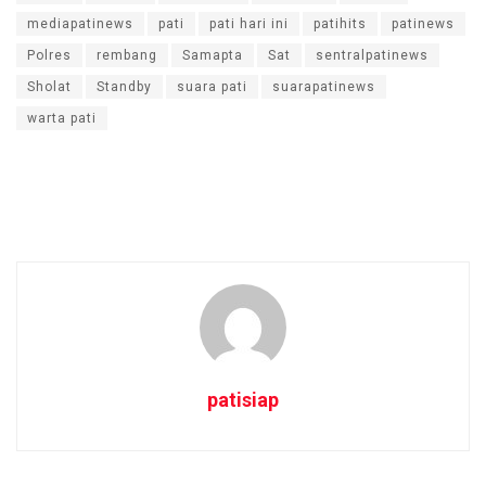
mediapatinews
pati
pati hari ini
patihits
patinews
Polres
rembang
Samapta
Sat
sentralpatinews
Sholat
Standby
suara pati
suarapatinews
warta pati
patisiap