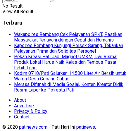
No Result
View All Result
Terbaru
Wakapolres Rembang Cek Pelayanan SPKT, Pastikan
Masyarakat Terlayani dengan Cepat dan Humanis
Kapolres Rembang Kunjungi Polsek Sarang, Tekankan
Pelayanan Prima dan Soliditas Personel
Pekan Kreasi Pati Jadi Magnet UMKM, Dwi Risma:
Produk Lokal Harus Naik Kelas dan Tembus Pasar
Lebih Luas
Kodim 0718/Pati Salurkan 14.500 Liter Air Bersih untuk
Warga Desa Gebang Gabus
Merasa Difitnah di Media Sosial, Konten Kreator Didik
Resmi Lapor ke Polresta Pati
About
Advertise
Privacy & Policy
Contact
© 2020
patinews.com
- Pati Hari Ini
patinews
.