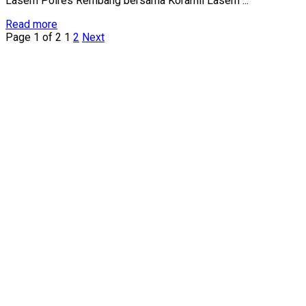
Lasem Polres Rembang bersama Koramil Lasem ...
Details
Read more
Page 1 of 2
1
2
Next